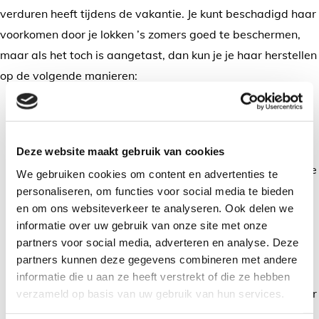
verduren heeft tijdens de vakantie. Je kunt beschadigd haar
voorkomen door je lokken ’s zomers goed te beschermen,
maar als het toch is aangetast, dan kun je je haar herstellen
op de volgende manieren:
Een hydraterend haarmasker is perfect om je
uitgedroogde haar intensief te voeden. Een
haarmasker werkt het beste op warm haar, dus neem
Deze website maakt gebruik van cookies
eerst een warme douche of föhn je haar op een warme
We gebruiken cookies om content en advertenties te
temperatuur. Is je haar extreem droog? Dan kun je de
personaliseren, om functies voor social media te bieden
en om ons websiteverkeer te analyseren. Ook delen we
kapper ook om een verzorgende haarkuur vragen.
informatie over uw gebruik van onze site met onze
Is je haarkleur vervaagd door de zon? Een nieuw
partners voor social media, adverteren en analyse. Deze
kleurtje frist je hele look op. Kies voor een spoeling die
partners kunnen deze gegevens combineren met andere
niet te agressief is, zodat je haar niet verder
informatie die u aan ze heeft verstrekt of die ze hebben
beschadigd raakt, en laat deze liefst aanbrengen door
verzameld op basis van uw gebruik van hun services.
een ervaren kapper.