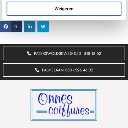
gezonde vetten en eiwitten helpen je haar gezond te
Weigeren
groeien en zorgen voor een prachtige glans.
0
PATERSWOLDSEWEG
050 - 318 18 52
PALMELAAN 050 - 526 46 02