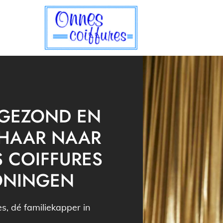
VOOR GEZOND EN
STERK HAAR NAAR
ONNES COIFFURES
IN GRONINGEN
Onnes Coiffures, dé kapperszaak
uit Groningen